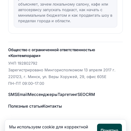
объясняет, зачем локальному салону, кафе или
автосервису запускать подкаст, как начать с
минимальным бюджетом и как продвигать шоу в
пределах города и области.
Общество с ограниченной ответственностью
«Контемпорари»
УНП
192802792
Зарегистрировано Мингорисполкомом 13 апреля 2017 г.
220123
,
г. Минск
,
ул. Веры Хоружей, 29, офис 605Е
ПН-ПТ 09:00–17:00
SMS
Email
Мессенджеры
Таргетинг
SEO
CRM
Полезные статьи
Контакты
EMAIL
office@aspektr.by
Мы используем cookie для корректной
Понятно
Политика конфиденциальности