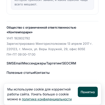
всего мешают.
Общество с ограниченной ответственностью
«Контемпорари»
УНП
192802792
Зарегистрировано Мингорисполкомом 13 апреля 2017 г.
220123
,
г. Минск
,
ул. Веры Хоружей, 29, офис 605Е
ПН-ПТ 09:00–17:00
SMS
Email
Мессенджеры
Таргетинг
SEO
CRM
Полезные статьи
Контакты
EMAIL
office@aspektr.by
Мы используем cookie для корректной
Понятно
Политика конфиденциальности
работы сайта. Узнать больше о cookie
можно в
политике конфиденциальности