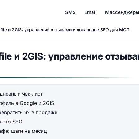
SMS
Email
Мессенджеры
ofile и 2GIS: управление отзывами и локальное SEO для МСП
file и 2GIS: управление отзыв
дневный чек‑лист
офиль в Google и 2GIS
ревратить их в продажи
ьного SEO
афе: шаги на месяц