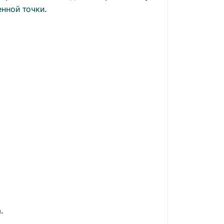
енной точки
.
.