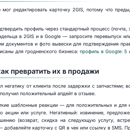
 мог редактировать карточку 2GIS, потому что пред
дтвердить профиль через стандартный процесс (почта, 
адельца в 2GIS и в Google — запросите перевыпуск ил
пии документов и фото вывески для подтверждения пра
писаны для гродненского бизнеса:
профиль в Google: 5
как превратить их в продажи
л негатику от клиента после задержки с запчастями; 
 получил положительный апдейт в отзыве.
откие шаблонные реакции — для положительных и для 
о акции или услуге. Негативный: извинение, предлож
шению (возврат, скидка на следующую услугу, встре
— добавляйте карточку с QR в чек или ссылку в SMS. Пр