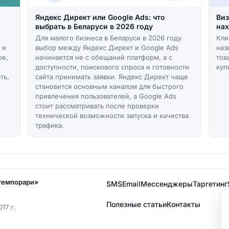
Яндекс Директ или Google Ads: что
Виз
выбрать в Беларуси в 2026 году
нах
Для малого бизнеса в Беларуси в 2026 году
Кли
 и
выбор между Яндекс Директ и Google Ads
наз
фе,
начинается не с обещаний платформ, а с
тов
доступности, поискового спроса и готовности
куп
ть,
сайта принимать заявки. Яндекс Директ чаще
становится основным каналом для быстрого
привлечения пользователей, а Google Ads
стоит рассматривать после проверки
технической возможности запуска и качества
трафика.
нтемпорари»
SMS
Email
Мессенджеры
Таргетинг
Полезные статьи
Контакты
17 г.